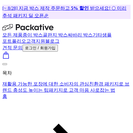
[~ 8/28] 지금 박스 제작 주문하고
5% 할인
받으세요! 🌕 미리
추석 패키지 딜 오픈🎉
모든 제품
종이 박스
골판지 박스
싸바리 박스
기타
샘플
포트폴리오
고객지원
블로그
견적 문의
로그인 / 회원가입
목차
재활용 가능한 포장에 대한 소비자의 관심
친환경 패키지로 브
랜드 충성도 높이는 팁
패키지로 고객 마음 사로잡는 법
홈