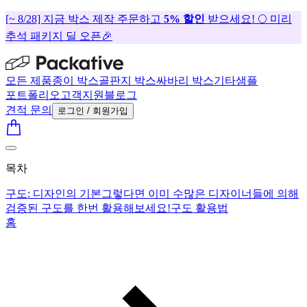
[~ 8/28] 지금 박스 제작 주문하고
5% 할인
받으세요! 🌕 미리
추석 패키지 딜 오픈🎉
모든 제품
종이 박스
골판지 박스
싸바리 박스
기타
샘플
포트폴리오
고객지원
블로그
견적 문의
로그인 / 회원가입
목차
구도: 디자인의 기본
그렇다면 이미 수많은 디자이너들에 의해
검증된 구도를 한번 활용해보세요!
구도 활용법
홈