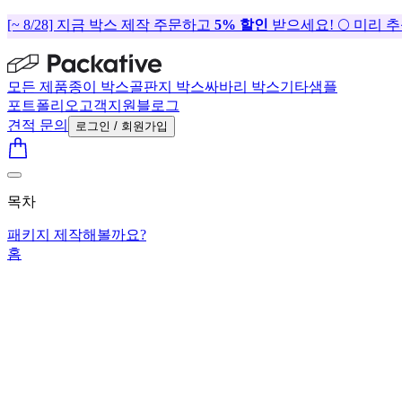
[~ 8/28] 지금 박스 제작 주문하고
5% 할인
받으세요! 🌕 미리 
모든 제품
종이 박스
골판지 박스
싸바리 박스
기타
샘플
포트폴리오
고객지원
블로그
견적 문의
로그인 / 회원가입
목차
패키지 제작해볼까요?
홈