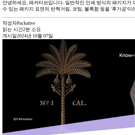
안녕하세요, 패커티브입니다. 일반적인 인쇄 방식의 패키지가 아
수 있는 패키지 표면의 반짝거림, 코팅, 볼록함 등을 '후가공'이라
작성자
Packative
읽는 시간
2
분 소요
게시일
2024년 10월 07일