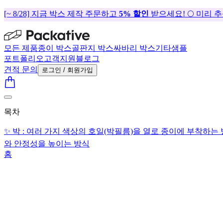
[~ 8/28] 지금 박스 제작 주문하고
5% 할인
받으세요! 🌕 미리 
모든 제품
종이 박스
골판지 박스
싸바리 박스
기타
샘플
포트폴리오
고객지원
블로그
견적 문의
로그인 / 회원가입
목차
✨ 박 : 여러 가지 색상의 호일(박필름)을 열로 종이에 부착하는
와 안정성을 높이는 방식
홈