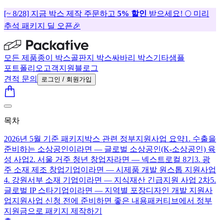
[~ 8/28] 지금 박스 제작 주문하고
5% 할인
받으세요! 🌕 미리
추석 패키지 딜 오픈🎉
모든 제품
종이 박스
골판지 박스
싸바리 박스
기타
샘플
포트폴리오
고객지원
블로그
견적 문의
로그인 / 회원가입
목차
2026년 5월 기준 패키지박스 관련 정부지원사업 요약
1. 수출을
준비하는 소상공인이라면 — 글로벌 소상공인(K-소상공인) 육
성 사업
2. 서울 거주 청년 창업자라면 — 넥스트로컬 8기
3. 광
주 소재 제조 창업기업이라면 — 시제품 개발 원스톱 지원사업
4. 강원서부 소재 기업이라면 — 지식재산 긴급지원 사업 2차
5.
글로벌 IP 스타기업이라면 — 지역별 포장디자인 개발 지원사
업
지원사업 신청 전에 준비하면 좋은 내용
패커티브에서 정부
지원금으로 패키지 제작하기