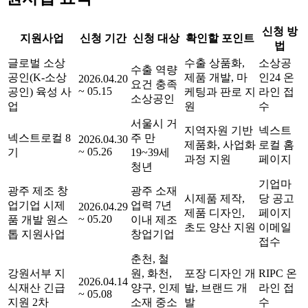
신청 방
지원사업
신청 기간
신청 대상
확인할 포인트
법
글로벌 소상
수출 상품화,
소상공
수출 역량
공인(K-소상
제품 개발, 마
인24 온
2026.04.20
요건 충족
~ 05.15
공인) 육성 사
케팅과 판로 지
라인 접
소상공인
업
원
수
서울시 거
지역자원 기반
넥스트
넥스트로컬 8
주 만
2026.04.30
제품화, 사업화
로컬 홈
~ 05.26
기
19~39세
과정 지원
페이지
청년
기업마
광주 제조 창
광주 소재
시제품 제작,
당 공고
업기업 시제
업력 7년
2026.04.29
제품 디자인,
페이지
~ 05.20
품 개발 원스
이내 제조
초도 양산 지원
이메일
톱 지원사업
창업기업
접수
춘천, 철
강원서부 지
원, 화천,
포장 디자인 개
RIPC 온
2026.04.14
식재산 긴급
양구, 인제
발, 브랜드 개
라인 접
~ 05.08
지원 2차
소재 중소
발
수