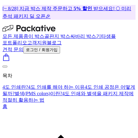
[~ 8/28] 지금 박스 제작 주문하고
5% 할인
받으세요! 🌕 미리
추석 패키지 딜 오픈🎉
모든 제품
종이 박스
골판지 박스
싸바리 박스
기타
샘플
포트폴리오
고객지원
블로그
견적 문의
로그인 / 회원가입
목차
4도 인쇄란?
4도 인쇄를 해야 하는 이유
4도 인쇄 공정은 어떻게
될까?
별색(PMS colors)이란?
4도 인쇄와 별색을 패키지 제작에
적절히 활용하는 법
홈