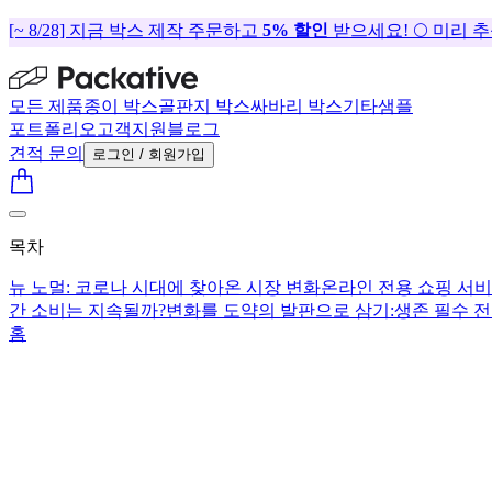
[~ 8/28] 지금 박스 제작 주문하고
5% 할인
받으세요! 🌕 미리 
모든 제품
종이 박스
골판지 박스
싸바리 박스
기타
샘플
포트폴리오
고객지원
블로그
견적 문의
로그인 / 회원가입
목차
뉴 노멀: 코로나 시대에 찾아온 시장 변화
온라인 전용 쇼핑 서
간 소비는 지속될까?
변화를 도약의 발판으로 삼기:
생존 필수 
홈