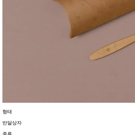
형태
반달상자
종류