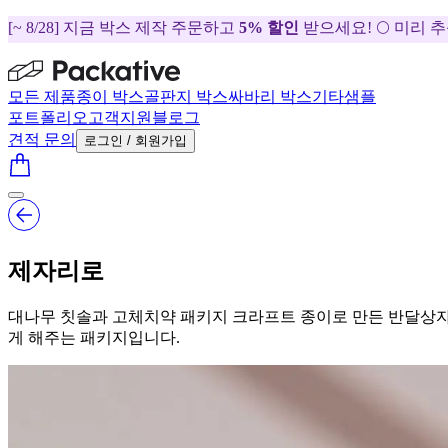
[~ 8/28] 지금 박스 제작 주문하고
5% 할인
받으세요! 🌕 미리 
모든 제품
종이 박스
골판지 박스
싸바리 박스
기타
샘플
포트폴리오
고객지원
블로그
견적 문의
로그인 / 회원가입
제자리로
대나무 칫솔과 고체치약 패키지 크라프트 종이로 만든 반달상자
게 해주는 패키지입니다.