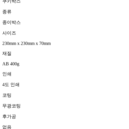
쿠키박스
종류
종이박스
사이즈
230mm
x
230mm
x
70mm
재질
AB 400g
인쇄
4도 인쇄
코팅
무광코팅
후가공
없음