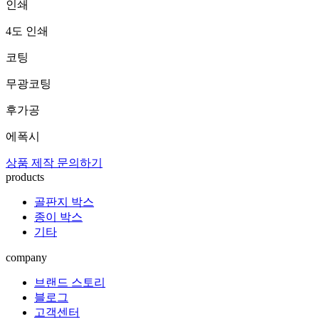
인쇄
4도 인쇄
코팅
무광코팅
후가공
에폭시
상품 제작 문의하기
products
골판지 박스
종이 박스
기타
company
브랜드 스토리
블로그
고객센터