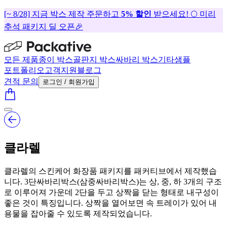
[~ 8/28] 지금 박스 제작 주문하고
5% 할인
받으세요! 🌕 미리
추석 패키지 딜 오픈🎉
모든 제품
종이 박스
골판지 박스
싸바리 박스
기타
샘플
포트폴리오
고객지원
블로그
견적 문의
로그인 / 회원가입
클라렐
클라렐의 스킨케어 화장품 패키지를 패커티브에서 제작했습
니다. 3단싸바리박스(삼중싸바리박스)는 상, 중, 하 3개의 구조
로 이루어져 가운데 2단을 두고 상짝을 닫는 형태로 내구성이
좋은 것이 특징입니다. 상짝을 열어보면 속 트레이가 있어 내
용물을 잡아줄 수 있도록 제작되었습니다.