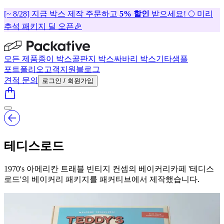
[~ 8/28] 지금 박스 제작 주문하고
5% 할인
받으세요! 🌕 미리
추석 패키지 딜 오픈🎉
모든 제품
종이 박스
골판지 박스
싸바리 박스
기타
샘플
포트폴리오
고객지원
블로그
견적 문의
로그인 / 회원가입
테디스로드
1970's 아메리칸 트래블 빈티지 컨셉의 베이커리카페 '테디스
로드'의 베이커리 패키지를 패커티브에서 제작했습니다.