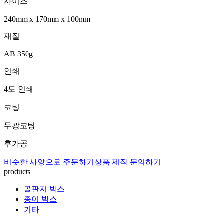
사이즈
240mm
x
170mm
x
100mm
재질
AB 350g
인쇄
4도 인쇄
코팅
무광코팅
후가공
비슷한 사양으로 주문하기
상품 제작 문의하기
products
골판지 박스
종이 박스
기타