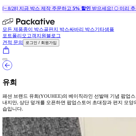
[~ 8/28] 지금 박스 제작 주문하고
5% 할인
받으세요! 🌕 미리 
모든 제품
종이 박스
골판지 박스
싸바리 박스
기타
샘플
포트폴리오
고객지원
블로그
견적 문의
로그인 / 회원가입
유희
패션 브랜드 유희(YOUHEE)의 베이직라인 선발매 기념 팝업
내지만, 상단 덮개를 오픈하면 팝업스토어 초대장과 편지 모양의
습입니다.