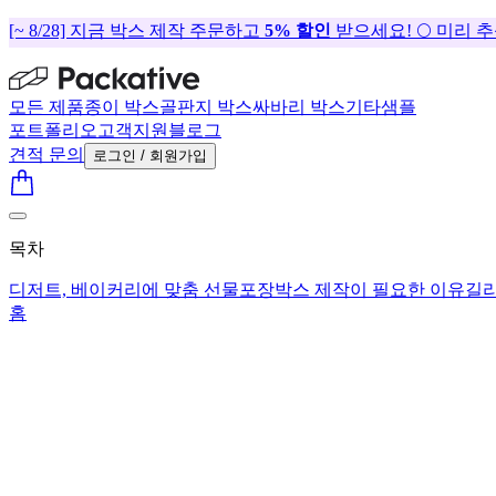
[~ 8/28] 지금 박스 제작 주문하고
5% 할인
받으세요! 🌕 미리 
모든 제품
종이 박스
골판지 박스
싸바리 박스
기타
샘플
포트폴리오
고객지원
블로그
견적 문의
로그인 / 회원가입
목차
디저트, 베이커리에 맞춤 선물포장박스 제작이 필요한 이유
길리
홈