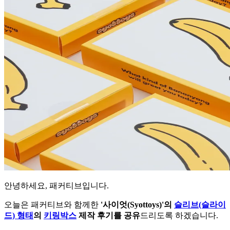
안녕하세요, 패커티브입니다.
오늘은 패커티브와 함께한
'사이엇(Syottoys)'의
슬리브(슬라이
드) 형태
의
키링박스
제작 후기를 공유
드리도록 하겠습니다.