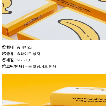
📦형태 |
종이박스
📦종류 |
슬라이드 상자
📦재질
| AB 300g
📦코팅/인쇄 |
무광코팅, 4도 인쇄