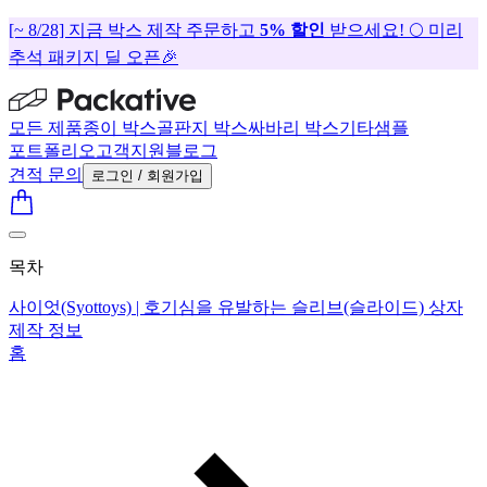
[~ 8/28] 지금 박스 제작 주문하고
5% 할인
받으세요! 🌕 미리
추석 패키지 딜 오픈🎉
모든 제품
종이 박스
골판지 박스
싸바리 박스
기타
샘플
포트폴리오
고객지원
블로그
견적 문의
로그인 / 회원가입
목차
사이엇(Syottoys) | 호기심을 유발하는 슬리브(슬라이드) 상자
제작 정보
홈