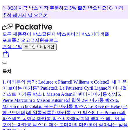
[~ 8/28] 지금 박스 제작 주문하고
5% 할인
받으세요! 🌕 미리
추석 패키지 딜 오픈🎉
모든 제품
종이 박스
골판지 박스
싸바리 박스
기타
샘플
포트폴리오
고객지원
블로그
견적 문의
로그인 / 회원가입
목차
1. 마카롱의 품격: Laduree x Pharrell Williams x Colette
2. 내 마음
이 보이는 마카롱? Paulette
3. La Patisserie Cyril Lignac의 미니멀
리스트 마카롱 박스
4. Maison Adam의 빈티지 마카롱 상자
5.
Pierre Marcolini x Maison Kitsune의 힙한 2단 마카롱 박스!
6.
Maison du chocolat의 볼드한 마카롱 박스
7. Le Reve de Bebe (르
헤브드베베)의 알록달록한 마카롱 꼬끄 박스
8. Les Premices의
파스텔톤 동화풍 마카롱 박스
9. 자매상회의 멤피스 패턴이 돋
포이는 마카롱 박스
10. 제주 고미미의 마카롱이 살아나는 심플