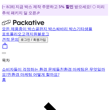
[~ 8/28] 지금 박스 제작 주문하고
5% 할인
받으세요! 🌕 미리
추석 패키지 딜 오픈🎉
모든 제품
종이 박스
골판지 박스
싸바리 박스
기타
샘플
포트폴리오
고객지원
블로그
견적 문의
로그인 / 회원가입
목차
소비자들이 걱정하는 환경 문제들
친환경 마케팅은 무엇일까
요?
친환경 마케팅 어떻게 할까요?
홈