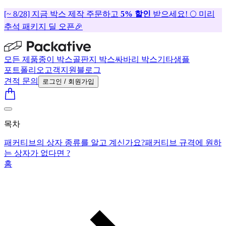
[~ 8/28] 지금 박스 제작 주문하고
5% 할인
받으세요! 🌕 미리
추석 패키지 딜 오픈🎉
모든 제품
종이 박스
골판지 박스
싸바리 박스
기타
샘플
포트폴리오
고객지원
블로그
견적 문의
로그인 / 회원가입
목차
패커티브의 상자 종류를 알고 계신가요?
패커티브 규격에 원하
는 상자가 없다면 ?
홈