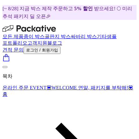
[~ 8/28] 지금 박스 제작 주문하고
5% 할인
받으세요! 🌕 미리
추석 패키지 딜 오픈🎉
모든 제품
종이 박스
골판지 박스
싸바리 박스
기타
샘플
포트폴리오
고객지원
블로그
견적 문의
로그인 / 회원가입
목차
온라인 주문 EVENT💟WELCOME 연말, 패키지를 부탁해!💟
홈