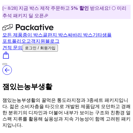
[~ 8/28] 지금 박스 제작 주문하고
5% 할인
받으세요! 🌕 미리
추석 패키지 딜 오픈🎉
모든 제품
종이 박스
골판지 박스
싸바리 박스
기타
샘플
포트폴리오
고객지원
블로그
견적 문의
로그인 / 회원가입
잼있는농부생활
잼있는농부생활의 꿀먹은 통도라지정과 3종세트 패키지입니
다. 젋은 소비자층을 타깃으로 개발된 제품답게 모던하고 경쾌
한 분위기의 디자인과 더불어 내부가 보이는 구조와 친환경 얼
스팩 지류를 활용해 실용성과 지속 가능성이 함께 고려된 패키
지입니다.