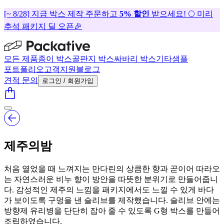
[~ 8/28] 지금 박스 제작 주문하고
5% 할인
받으세요! 🌕 미리
추석 패키지 딜 오픈🎉
모든 제품
종이 박스
골판지 박스
싸바리 박스
기타
샘플
포트폴리오
고객지원
블로그
견적 문의
로그인 / 회원가입
제주의밤
처음 열었을 때 느껴지는 만다린의 상큼한 향과 곧이어 따라오
는 자연스러운 비누 향이 방안을 따뜻한 분위기로 만들어줍니
다. 감성적인 제주의 느낌을 패키지에서도 느낄 수 있게 바다
가 보이도록 구멍을 낸 슬리브를 제작했습니다. 슬리브 안에는
방향제 유리병을 단단히 잡아 줄 수 있도록 G형 박스를 만들어
조립하였습니다.