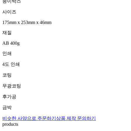
종이박스
사이즈
175mm
x
253mm
x
46mm
재질
AB 400g
인쇄
4도 인쇄
코팅
무광코팅
후가공
금박
비슷한 사양으로 주문하기
상품 제작 문의하기
products