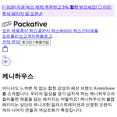
[~ 8/28] 지금 박스 제작 주문하고
5% 할인
받으세요! 🌕 미리
추석 패키지 딜 오픈🎉
모든 제품
종이 박스
골판지 박스
싸바리 박스
기타
샘플
포트폴리오
고객지원
블로그
견적 문의
로그인 / 회원가입
케니하우스
어디서도 느껴본 적 없는 힙한 감성의 패션 브랜드 Kennyhouse
를 소개합니다. 우리의 일상을 생기 넘치게 하는 케니하우스의
컬러풀한 제품을 담는 패키지는 어떨까요? 케니하우스의 볼캡
패키지는 상단의 유니크한 일러스트레이션과 선명한 오렌지
색의 나머지 면들의 색상조화가 특징입니다.