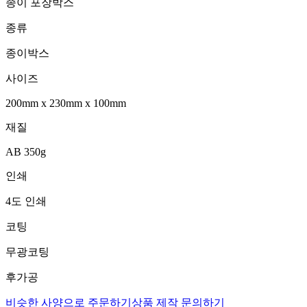
종이 포장박스
종류
종이박스
사이즈
200mm
x
230mm
x
100mm
재질
AB 350g
인쇄
4도 인쇄
코팅
무광코팅
후가공
비슷한 사양으로 주문하기
상품 제작 문의하기