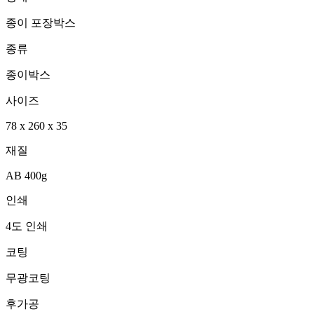
종이 포장박스
종류
종이박스
사이즈
78
x
260
x
35
재질
AB 400g
인쇄
4도 인쇄
코팅
무광코팅
후가공