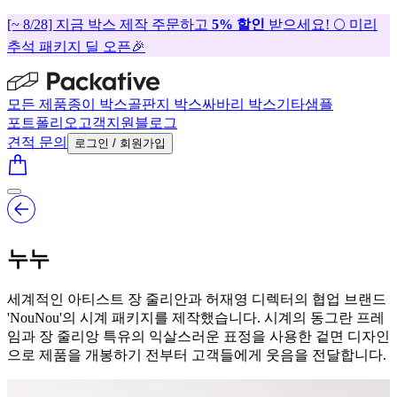
[~ 8/28] 지금 박스 제작 주문하고
5% 할인
받으세요! 🌕 미리
추석 패키지 딜 오픈🎉
모든 제품
종이 박스
골판지 박스
싸바리 박스
기타
샘플
포트폴리오
고객지원
블로그
견적 문의
로그인 / 회원가입
누누
세계적인 아티스트 장 줄리안과 허재영 디렉터의 협업 브랜드
'NouNou'의 시계 패키지를 제작했습니다. 시계의 동그란 프레
임과 장 줄리앙 특유의 익살스러운 표정을 사용한 겉면 디자인
으로 제품을 개봉하기 전부터 고객들에게 웃음을 전달합니다.