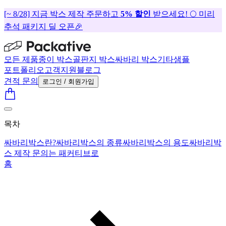
[~ 8/28] 지금 박스 제작 주문하고
5% 할인
받으세요! 🌕 미리
추석 패키지 딜 오픈🎉
모든 제품
종이 박스
골판지 박스
싸바리 박스
기타
샘플
포트폴리오
고객지원
블로그
견적 문의
로그인 / 회원가입
목차
싸바리박스란?
싸바리박스의 종류
싸바리박스의 용도
싸바리박
스 제작 문의는 패커티브로
홈