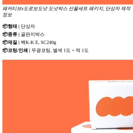
패커티브x도로보도넛 도넛박스 선물세트 패키지, 단상자 제작
정보
📦형태 |
단상자
📦종류 |
골판지박스
📦재질 |
백K-K E, SC240g
📦코팅/인쇄 |
무광코팅, 별색 1도 + 먹 1도