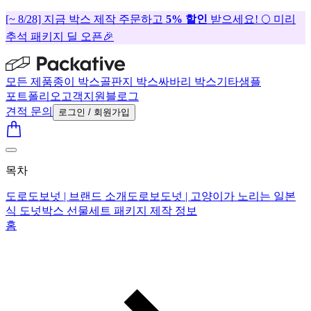
[~ 8/28] 지금 박스 제작 주문하고
5% 할인
받으세요! 🌕 미리
추석 패키지 딜 오픈🎉
모든 제품
종이 박스
골판지 박스
싸바리 박스
기타
샘플
포트폴리오
고객지원
블로그
견적 문의
로그인 / 회원가입
목차
도로도보넛 | 브랜드 소개
도로보도넛 | 고양이가 노리는 일본
식 도넛박스 선물세트 패키지 제작 정보
홈