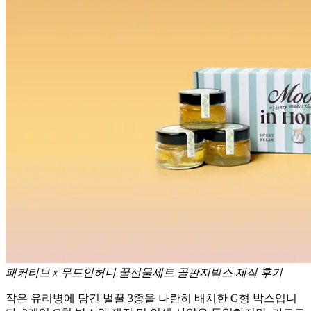
패커티브 x 무드인허니 꿀선물세트 골판지박스 제작 후기
작은 유리병에 담긴 벌꿀 3종을 나란히 배치한 G형 박스입니