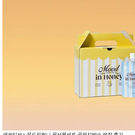
패커티브 x 무드인허니 꿀선물세트 골판지박스 제작 후기