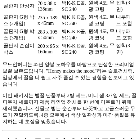
원색 4도, 무
접착(3
백K-K E골,
70 x 38 x
골판지 단상자
135mm
SC 240
광 코팅
면)
골판지 G형 박
원색 4도, 무
내부패
백K-K E골,
235 x 189
x 45mm
스 (2개입)
SC 240
광 코팅
드 포함
골판지 G형 박
원색 4도, 무
내부패
백K-K E골,
283 x 105
x 50mm
스 (3개입)
SC 240
광 코팅
드 포함
골판지 손잡이
원색 4도, 무
접착(3
백K-K E골,
200 x 95 x
160mm
박스
SC 240
광 코팅
면)
무드인허니는 45년 양봉 노하우를 바탕으로 탄생한 프리미엄
벌꿀 브랜드입니다. "Honey makes the mood"라는 슬로건처럼,
일상에서 꿀을 더 쉽고 자주 즐길 수 있는 경험을 선보이고 있
습니다.
이번 패키지는 벌꿀 단품부터 2병 세트, 미니 잼 3개입 세트, 꿀
파우치 세트까지 제품 라인업 전체를 한 번에 아우르기 위해
제작했습니다. 선물로 받는 순간부터 따뜻하고 고급스러운 무
드가 전달되도록, 4종 모두에서 색상 일관성과 마감 품질을 유
지하는 데 초점을 맞췄습니다.