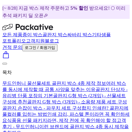
[~ 8/28] 지금 박스 제작 주문하고
5% 할인
받으세요! 🌕 미리
추석 패키지 딜 오픈🎉
모든 제품
종이 박스
골판지 박스
싸바리 박스
기타
샘플
포트폴리오
고객지원
블로그
견적 문의
로그인 / 회원가입
목차
무드인허니 꿀선물세트 골판지 박스 4종 제작 정보
여러 박스
를 동시에 제작할 때 공통 사양을 맞추는 이유
골판지 단상자 -
유리병 단품 포장의 기본
골판지 G형 박스 (2개입) - 선물세트
구성에 추천
골판지 G형 박스 (3개입) - 소용량 제품 세트 구성
골판지 손잡이 박스 - 파우치 세트 구성
합지 인쇄란? 골판지에
풀컬러를 입히는 방법
인쇄 감리, 파스텔 톤이라면 꼭 확인하세
요
식품용 선물 패키지라면, 제작 전에 꼭 확인해야 할 점
고객
후기 - 무드인허니
이런 브랜드에 골판지 박스 4종 동시 제작을