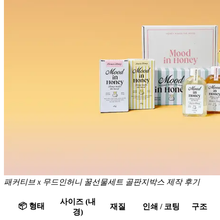
패커티브 x 무드인허니 꿀선물세트 골판지박스 제작 후기
사이즈 (내
📦 형태
재질
인쇄 / 코팅
구조
경)