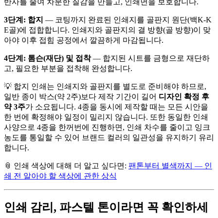
반사를 줄여 차분한 질감을 만들고, 인쇄면을 보호합니다.
3단계: 합지
— 코팅까지 완료된 인쇄지를 골판지 원단(백K-K
E골)에 접합합니다. 인쇄지와 골판지의 결 방향(골 방향)이 맞
아야 이후 접힘 공정에서 깔끔하게 마감됩니다.
4단계: 톰슨(재단) 및 접착
— 합지된 시트를 금형으로 재단하
고, 필요한 부분을 접착해 완성합니다.
💡 합지 인쇄는 인쇄지와 골판지를 별도로 준비해야 하므로,
일반 종이 박스(약 2주)보다 제작 기간이 길어
디자인 확정 후
약 3주
가 소요됩니다. 4종을 동시에 제작할 때는 모든 시안을
한 번에 확정해야 일정이 밀리지 않습니다. 또한 동일한 인쇄
사양으로 4종을 한꺼번에 진행하면, 인쇄 차수를 줄이고 잉크
농도를 통일할 수 있어 브랜드 컬러의 일관성을 유지하기 유리
합니다.
📎 인쇄 색상에 대해 더 알고 싶다면:
팬톤부터 별색까지 — 인
쇄 전 알아야 할 색상에 관한 상식
인쇄 감리, 파스텔 톤이라면 꼭 확인하세