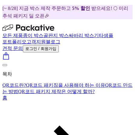
[~ 8/28] 지금 박스 제작 주문하고
5% 할인
받으세요! 🌕 미리
추석 패키지 딜 오픈🎉
모든 제품
종이 박스
골판지 박스
싸바리 박스
기타
샘플
포트폴리오
고객지원
블로그
견적 문의
로그인 / 회원가입
목차
QR코드란?
QR코드 패키징을 사용해야 하는 이유
QR코드 만드
는 방법
QR코드 패키지 제작은 어떻게 할까?
홈