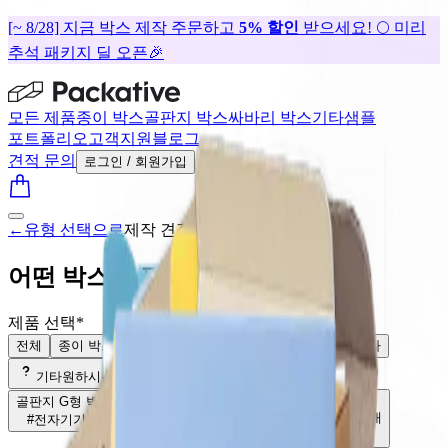
[~ 8/28] 지금 박스 제작 주문하고
5% 할인
받으세요! 🌕 미리
추석 패키지 딜 오픈🎉
모든 제품
종이 박스
골판지 박스
싸바리 박스
기타
샘플
포트폴리오
고객지원
블로그
견적 문의
로그인 / 회원가입
←
유형 선택으로
제작 견적문의
어떤 박스가 필요하신가요?
제품 선택
*
전체
종이 박스
골판지 박스
싸바리 박스
쇼핑백
기타
기타
원하시는 패키지를 마지막 단계에서 설명해 주세요.
골판지 G형 박스
최소 250개
종이 단상자 - 삼면접착
최소 50개
#전자기기
#도자기
#배송
#제품
#소품