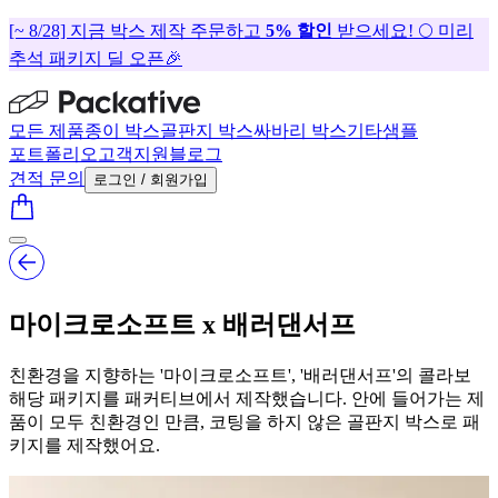
[~ 8/28] 지금 박스 제작 주문하고
5% 할인
받으세요! 🌕 미리
추석 패키지 딜 오픈🎉
모든 제품
종이 박스
골판지 박스
싸바리 박스
기타
샘플
포트폴리오
고객지원
블로그
견적 문의
로그인 / 회원가입
마이크로소프트 x 배러댄서프
친환경을 지향하는 '마이크로소프트', '배러댄서프'의 콜라보
해당 패키지를 패커티브에서 제작했습니다. 안에 들어가는 제
품이 모두 친환경인 만큼, 코팅을 하지 않은 골판지 박스로 패
키지를 제작했어요.