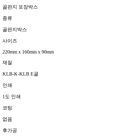
골판지 포장박스
종류
골판지박스
사이즈
220mm
x
160mm
x
90mm
재질
KLB-K-KLB E골
인쇄
1도 인쇄
코팅
없음
후가공