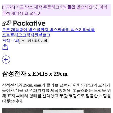
[~ 8/28] 지금 박스 제작 주문하고
5% 할인
받으세요! 🌕 미리
추석 패키지 딜 오픈🎉
모든 제품
종이 박스
골판지 박스
싸바리 박스
기타
샘플
포트폴리오
고객지원
블로그
견적 문의
로그인 / 회원가입
삼성전자 x EMIS x 29cm
삼성전자와 29cm, emis의 콜라보 갤럭시 워치와 emis의 모자가
들어간 선물 같은 패키지를 제작했어요. 고급스러운 느낌을 위
해 표지 싸바리 형태를 선택했고 무광 코팅으로 깔끔한 느낌을
더했습니다.