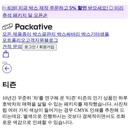
[~ 8/28] 지금 박스 제작 주문하고
5% 할인
받으세요! 🌕 미리
추석 패키지 딜 오픈🎉
모든 제품
종이 박스
골판지 박스
싸바리 박스
기타
샘플
포트폴리오
고객지원
블로그
견적 문의
로그인 / 회원가입
티즌
10년간 꾸준히 '차'를 연구해 온 '티즌' 티즌의 인기 상품인 하루
호박차의 매력을 살릴 수 있는 패키지를 제작했습니다. 사진처
럼 여러 가지 색상이 들어가는 경우 CMYK 인쇄를 추천해 드
리는데요. 별색으로 진행하시는 것보다 경제적이면서도 조화
로운 색감으로 인쇄할 수 있습니다.