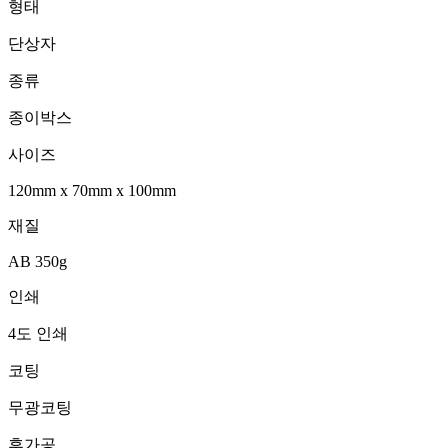
형태
단상자
종류
종이박스
사이즈
120mm
x
70mm
x
100mm
재질
AB 350g
인쇄
4도 인쇄
코팅
무광코팅
후가공