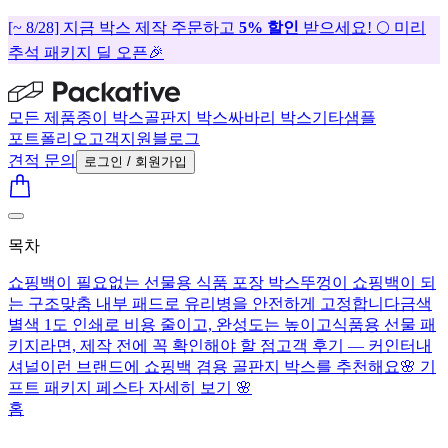
[~ 8/28] 지금 박스 제작 주문하고
5% 할인
받으세요! 🌕 미리
추석 패키지 딜 오픈🎉
모든 제품
종이 박스
골판지 박스
싸바리 박스
기타
샘플
포트폴리오
고객지원
블로그
견적 문의
로그인 / 회원가입
목차
쇼핑백이 필요없는 선물용 식품 포장 박스
뚜껑이 쇼핑백이 되
는 구조
맞춤 내부 패드로 유리병을 안전하게 고정합니다
금색
별색 1도 인쇄로 비용 줄이고, 완성도는 높이고
식품용 선물 패
키지라면, 제작 전에 꼭 확인해야 할 점
고객 후기 — 커인터내
셔널
이런 브랜드에 쇼핑백 겸용 골판지 박스를 추천해요
🌸 기
프트 패키지 페스타 자세히 보기 🌸
홈