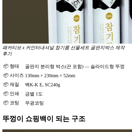
패커티브 x 커인터내셔널 참기름 선물세트 골판지박스 제작
후기
📦 형태
골판지 분리형 박스(끈 포함) — 슬라이드형 뚜껑
📦 사이즈
130mm × 230mm × 52mm
📦 재질
백K-K E, SC240g
📦 인쇄
금별 1도
📦 코팅
무광코팅
뚜껑이 쇼핑백이 되는 구조