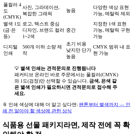
풀컬러 4
사진, 그라데이션,
다양한 색상 표현
높음
도
복잡한 그래픽
가능, 메탈릭 제외
(CMYK)
별색 1도
로고, 텍스트 중심
지정한 1색 표현
(금·은
디자인, 브랜드 컬러
중간
가능, 메탈릭 구현
등)
1~2색
가능
초기 비용
디지털
500개 이하 소량 제
CMYK 범위 내 표
낮지만 단가
인쇄
작
현 가능
높음
💡
별색 인쇄는 견적문의로 진행됩니다
패커티브 온라인 바로 주문에서는 풀컬러(CMYK)
와 1도(검정)만 선택할 수 있습니다.
금색, 은색 같
은 별색 인쇄가 필요하시면 견적문의로 접수해 주
세요.
📎 인쇄 색상에 대해 더 알고 싶다면:
팬톤부터 별색까지 — 인
쇄 전 알아야 할 색상에 관한 상식
식품용 선물 패키지라면, 제작 전에 꼭 확