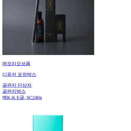
메모리오브퓸
디퓨저 포장박스
골판지 단상자
골판지박스
백K-K E골, SC240g