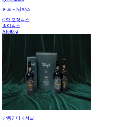
틴트 시딩박스
G형 포장박스
종이박스
AB400g
남동인터네셔널