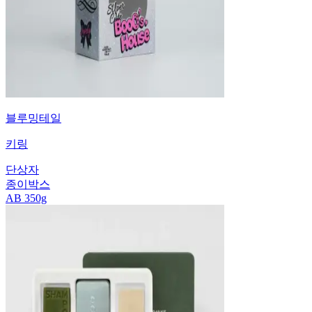
블루밍테일
키링
단상자
종이박스
AB 350g