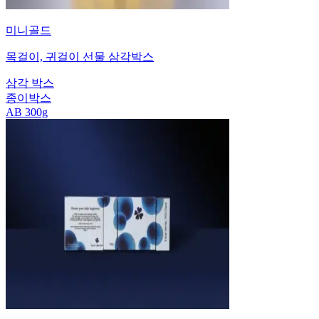
미니골드
목걸이, 귀걸이 선물 삼각박스
삼각 박스
종이박스
AB 300g