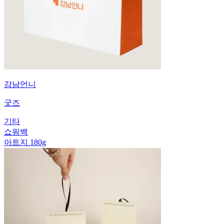
강남언니
굿즈
기타
쇼핑백
아트지 180g