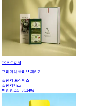
JK코오페라
프리미엄 올리브 패키지
골판지 포장박스
골판지박스
백K-K E골, SC240g