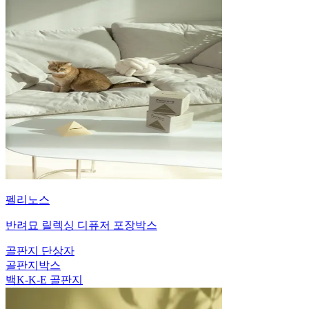
펠리노스
반려묘 릴렉싱 디퓨저 포장박스
골판지 단상자
골판지박스
백K-K-E 골판지