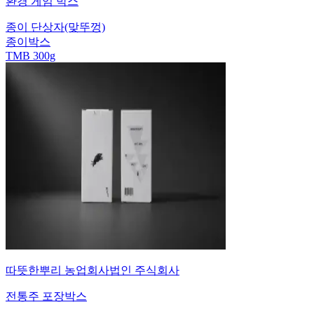
환경 게임 박스
종이 단상자(맞뚜껑)
종이박스
TMB 300g
따뜻한뿌리 농업회사법인 주식회사
전통주 포장박스