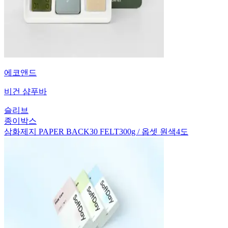
에코앤드
비건 샴푸바
슬리브
종이박스
삼화제지 PAPER BACK30 FELT300g / 옵셋 원색4도