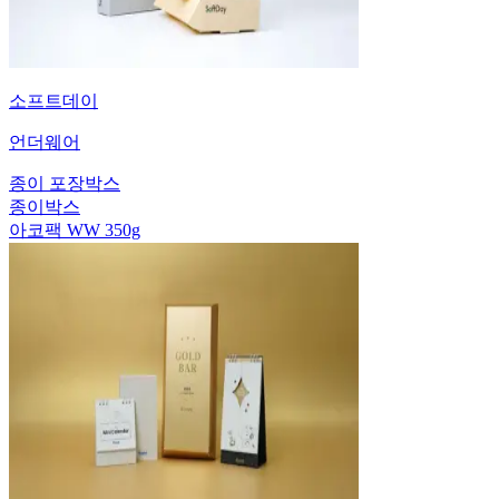
소프트데이
언더웨어
종이 포장박스
종이박스
아코팩 WW 350g