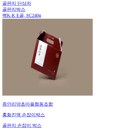
골판지 단상자
골판지박스
백K-K E골, SC240g
증안리약초마을협동조합
홍화진액 손잡이박스
골판지 손잡이 박스