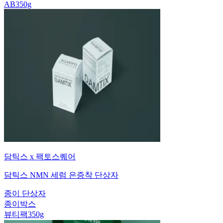
AB350g
담틱스 x 팩토스퀘어
담틱스 NMN 세럼 은증착 단상자
종이 단상자
종이박스
뷰티팩350g