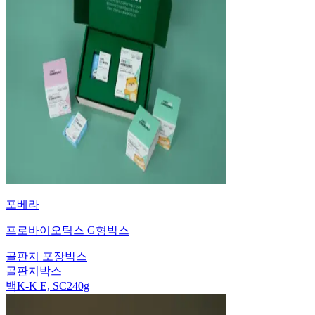
포베라
프로바이오틱스 G형박스
골판지 포장박스
골판지박스
백K-K E, SC240g