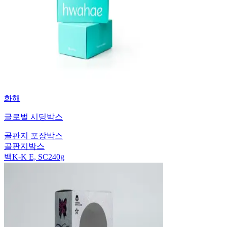
화해
글로벌 시딩박스
골판지 포장박스
골판지박스
백K-K E, SC240g