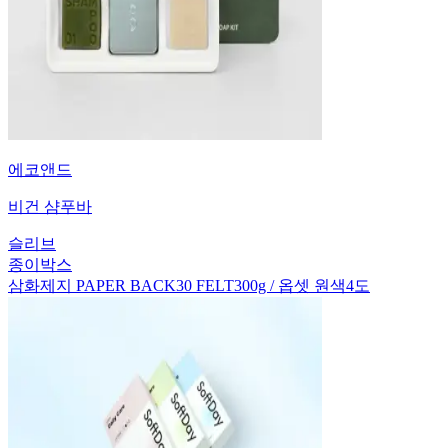
에코앤드
비건 샴푸바
슬리브
종이박스
삼화제지 PAPER BACK30 FELT300g / 옵셋 원색4도