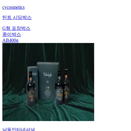
cycosmetics
틴트 시딩박스
G형 포장박스
종이박스
AB400g
남동인터네셔널