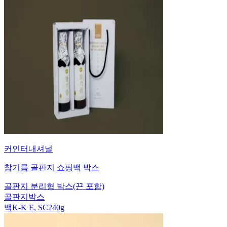
커인터내셔널
참기름 골판지 쇼핑백 박스
골판지 분리형 박스(끈 포함)
골판지박스
백K-K E, SC240g