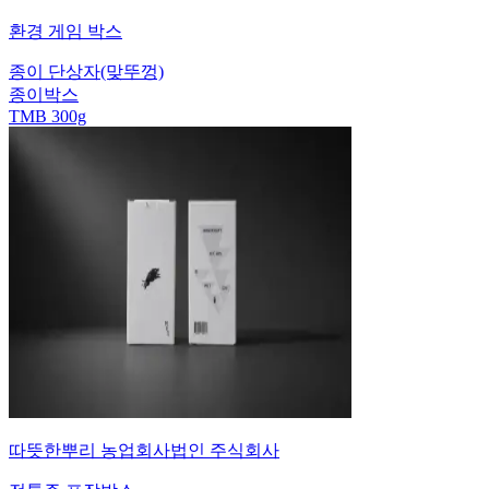
환경 게임 박스
종이 단상자(맞뚜껑)
종이박스
TMB 300g
따뜻한뿌리 농업회사법인 주식회사