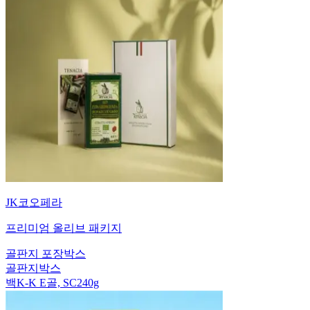
JK코오페라
프리미엄 올리브 패키지
골판지 포장박스
골판지박스
백K-K E골, SC240g