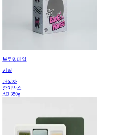
블루밍테일
키링
단상자
종이박스
AB 350g