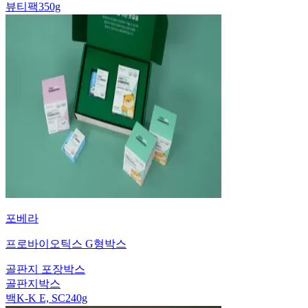
뷰티팩350g
포베라
프로바이오틱스 G형박스
골판지 포장박스
골판지박스
백K-K E, SC240g