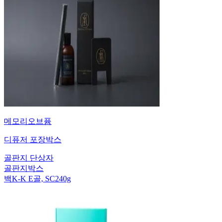
메모리오브퓸
디퓨저 포장박스
골판지 단상자
골판지박스
백K-K E골, SC240g