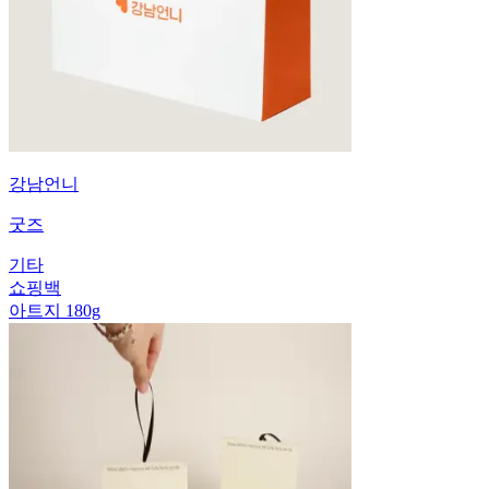
강남언니
굿즈
기타
쇼핑백
아트지 180g