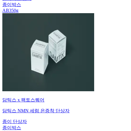
종이박스
AB350g
담틱스 x 팩토스퀘어
담틱스 NMN 세럼 은증착 단상자
종이 단상자
종이박스