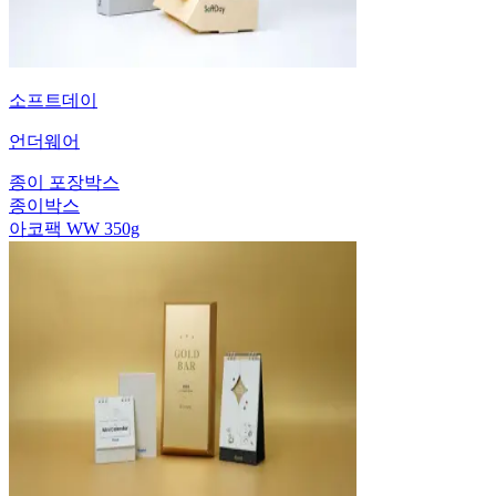
소프트데이
언더웨어
종이 포장박스
종이박스
아코팩 WW 350g