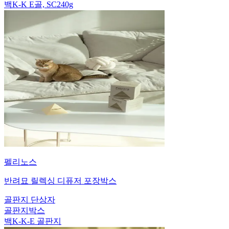
백K-K E골, SC240g
펠리노스
반려묘 릴렉싱 디퓨저 포장박스
골판지 단상자
골판지박스
백K-K-E 골판지