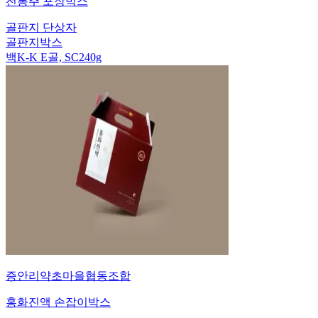
전통주 포장박스
골판지 단상자
골판지박스
백K-K E골, SC240g
증안리약초마을협동조합
홍화진액 손잡이박스